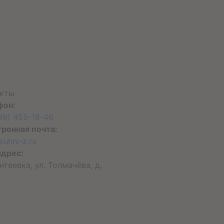
акты
фон:
99) 455-18-46
ронная почта:
kuhni-z.ru
адрес:
антеевка, ул. Толмачёва, д.