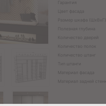
Гарантия
Цвет фасада
Размер шкафа (ШхВхГ
Полезная глубина
Количество дверей
Количество полок
Количество штанг
Тип штанги
Материал фасада
Материал задней стен