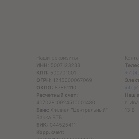
Наши реквизиты
Конт
ИНН:
5007123233
Теле
КПП:
500701001
+7 (4
ОГРН:
1245000067069
Элект
ОКПО:
87861110
info@
Расчетный счет:
Наш 
40702810924510001480
г. Ив
Банк:
Филиал "Центральный"
13 В
Банка ВТБ
БИК:
044525411
Корр. счет: