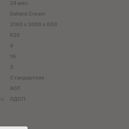
24 мес.
Sahara Cream
)
3160 х 2600 х 650
620
4
16
3
Стандартная
AGT
ки
ЛДСП