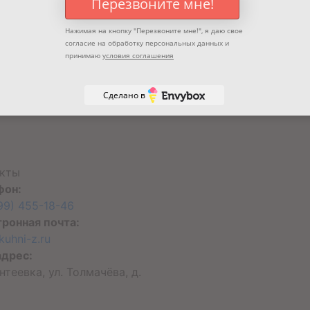
Перезвоните мне!
Нажимая на кнопку "
Перезвоните мне!
", я даю свое
согласие на обработку персональных данных и
принимаю
условия соглашения
Сделано в
акты
фон:
99) 455-18-46
ронная почта:
kuhni-z.ru
адрес:
антеевка, ул. Толмачёва, д.