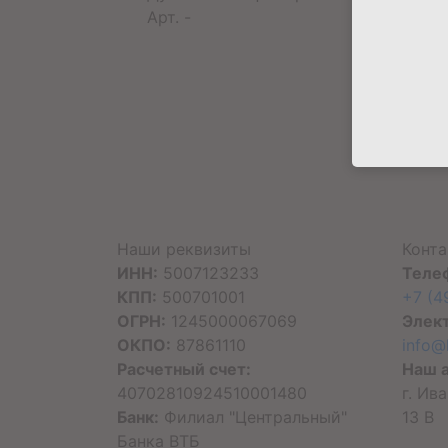
Арт. -
Наши реквизиты
Конт
ИНН:
5007123233
Теле
КПП:
500701001
+7 (4
ОГРН:
1245000067069
Элект
ОКПО:
87861110
info@
Расчетный счет:
Наш 
40702810924510001480
г. Ив
Банк:
Филиал "Центральный"
13 В
Банка ВТБ